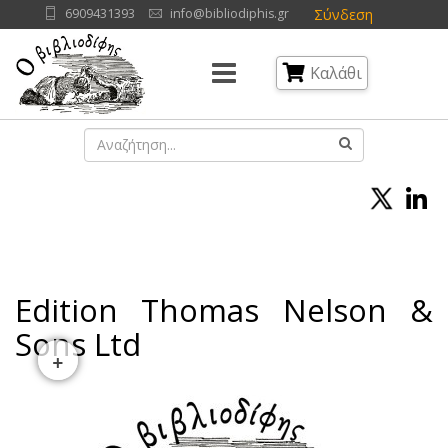
Σύνδεση
6909431393
info@bibliodiphis.gr
Καλάθι
Edition Thomas Nelson &
Sons Ltd
+