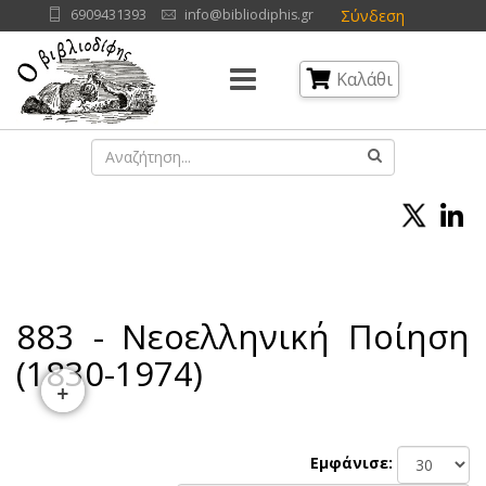
Σύνδεση
6909431393
info@bibliodiphis.gr
Καλάθι
883 - Νεοελληνική Ποίηση
(1830-1974)
+
Εμφάνισε: