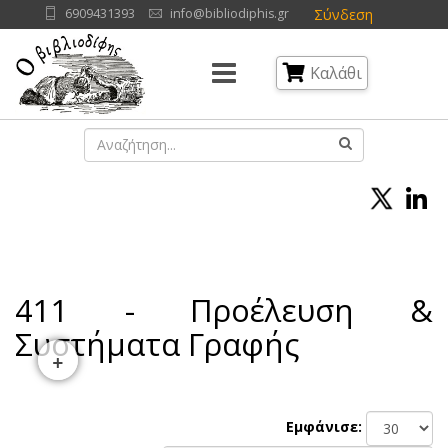
Σύνδεση
6909431393
info@bibliodiphis.gr
Καλάθι
411 - Προέλευση &
Συστήματα Γραφής
+
Εμφάνισε: