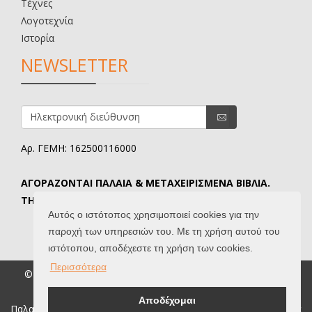
Τέχνες
Λογοτεχνία
Ιστορία
NEWSLETTER
Αρ. ΓΕΜΗ: 162500116000
ΑΓΟΡΑΖΟΝΤΑΙ ΠΑΛΑΙΑ & ΜΕΤΑΧΕΙΡΙΣΜΕΝΑ ΒΙΒΛΙΑ.
ΤΗΛ. ΕΠΙΚΟΙΝΩΝΙΑΣ: 6907645346.
Αυτός ο ιστότοπος χρησιμοποιεί cookies για την
παροχή των υπηρεσιών του. Με τη χρήση αυτού του
ιστότοπου, αποδέχεστε τη χρήση των cookies.
Περισσότερα
© 2026 Βιβλιοδίφης. All Rights Reserved. |
Όροι Χρήσης
|
Created by
IntelSoft
Αποδέχομαι
Παλαιοβιβλιοπωλείο, παλαιά βιβλία, σπάνια βιβλία, συλλεκτικά