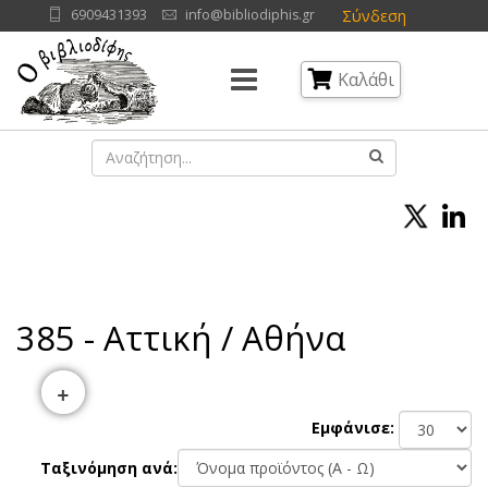
Σύνδεση
6909431393
info@bibliodiphis.gr
Καλάθι
385 - Αττική / Αθήνα
+
Εμφάνισε:
Ταξινόμηση ανά: