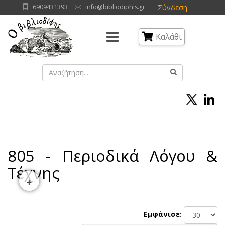
Σύνδεση
6909431393
info@bibliodiphis.gr
Καλάθι
805 - Περιοδικά Λόγου &
Τέχνης
+
Εμφάνισε: