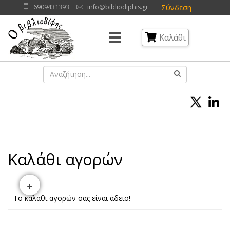
Σύνδεση
6909431393
info@bibliodiphis.gr
Καλάθι
Καλάθι αγορών
+
Το καλάθι αγορών σας είναι άδειο!