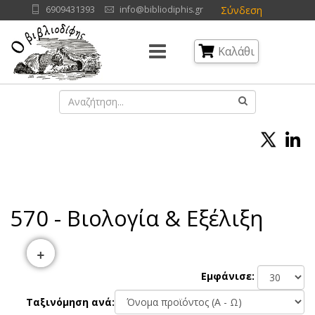
Σύνδεση
6909431393
info@bibliodiphis.gr
Καλάθι
570 - Βιολογία & Εξέλιξη
+
Εμφάνισε:
Ταξινόμηση ανά: