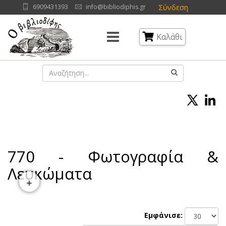
Σύνδεση
6909431393
info@bibliodiphis.gr
Καλάθι
770 - Φωτογραφία &
Λευκώματα
+
Εμφάνισε: