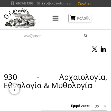
Σύνδεση
6909431393
info@bibliodiphis.gr
Καλάθι
930 - Αρχαιολογία,
Εθνολογία & Μυθολογία
+
Εμφάνισε: