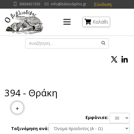
Σύνδεση
6909431393
info@bibliodiphis.gr
Καλάθι
394 - Θράκη
+
Εμφάνισε:
Ταξινόμηση ανά: