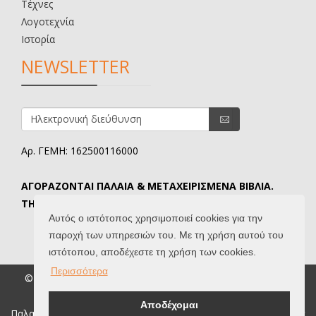
Τέχνες
Λογοτεχνία
Ιστορία
NEWSLETTER
Αρ. ΓΕΜΗ: 162500116000
ΑΓΟΡΑΖΟΝΤΑΙ ΠΑΛΑΙΑ & ΜΕΤΑΧΕΙΡΙΣΜΕΝΑ ΒΙΒΛΙΑ.
ΤΗΛ. ΕΠΙΚΟΙΝΩΝΙΑΣ: 6907645346.
Αυτός ο ιστότοπος χρησιμοποιεί cookies για την
παροχή των υπηρεσιών του. Με τη χρήση αυτού του
ιστότοπου, αποδέχεστε τη χρήση των cookies.
Περισσότερα
© 2026 Βιβλιοδίφης. All Rights Reserved. |
Όροι Χρήσης
|
Created by
IntelSoft
Αποδέχομαι
Παλαιοβιβλιοπωλείο, παλαιά βιβλία, σπάνια βιβλία, συλλεκτικά