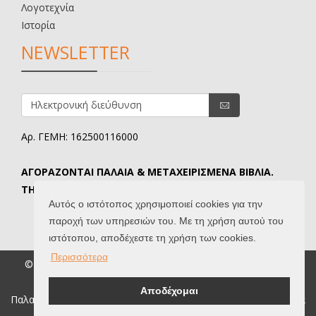
Λογοτεχνία
Ιστορία
NEWSLETTER
Αρ. ΓΕΜΗ: 162500116000
ΑΓΟΡΑΖΟΝΤΑΙ ΠΑΛΑΙΑ & ΜΕΤΑΧΕΙΡΙΣΜΕΝΑ ΒΙΒΛΙΑ.
ΤΗΛ. ΕΠΙΚΟΙΝΩΝΙΑΣ: 6907645346.
Αυτός ο ιστότοπος χρησιμοποιεί cookies για την
παροχή των υπηρεσιών του. Με τη χρήση αυτού του
ιστότοπου, αποδέχεστε τη χρήση των cookies.
Περισσότερα
© 2026 Βιβλιοδίφης. All Rights Reserved. |
Όροι Χρήσης
|
Created by
IntelSoft
Αποδέχομαι
Παλαιοβιβλιοπωλείο, παλαιά βιβλία, σπάνια βιβλία, συλλεκτικά