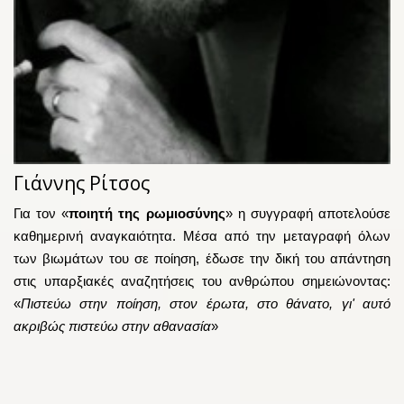
Νίκος Καζα
σος
Ο Καζαντζάκης 
της ρωμιοσύνης
» η συγγραφή αποτελούσε
γράμματα, στην 
καιότητα. Μέσα από την μεταγραφή όλων
πνεύματος
». Μ
 σε ποίηση, έδωσε την δική του απάντηση
ανθρώπου και 
 αναζητήσεις του ανθρώπου σημειώνοντας:
Σκούληκα που 
οίηση, στον έρωτα, στο θάνατο, γι' αυτό
σκοτεινές, παντ
στην αθανασία
»