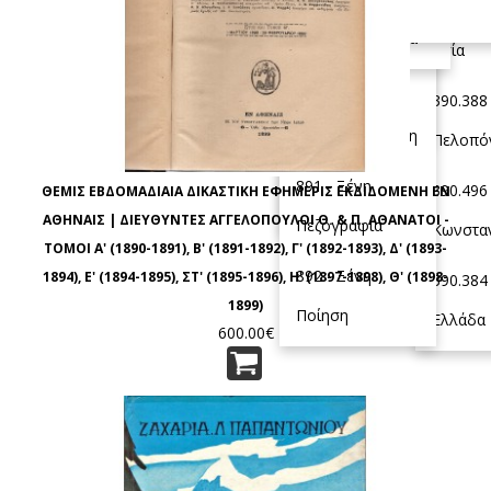
Ελληνική
390.393
Θρησκειολογία
Ομολογίες &
Δραστηριότητες,
Ελληνική Ιστορία
Πεζογραφία
Ασία
Σχισματικές
Χόμπυ &
890 - Σύγχρονη
390.388 
Ομάδες
Φυσιολατρία
Ελληνική Ποίηση
Πελοπό
290 - Συγκριτική
891 - Ξένη
390.496 
ΘΕΜΙΣ ΕΒΔΟΜΑΔΙΑΙΑ ΔΙΚΑΣΤΙΚΗ ΕΦΗΜΕΡΙΣ ΕΚΔΙΔΟΜΕΝΗ ΕΝ
Θρησκειολογία
ΑΘΗΝΑΙΣ | ΔΙΕΥΘΥΝΤΕΣ ΑΓΓΕΛΟΠΟΥΛΟΙ Θ. & Π. ΑΘΑΝΑΤΟΙ -
Πεζογραφία
Κωνστα
ΤΟΜΟΙ Α' (1890-1891), Β' (1891-1892), Γ' (1892-1893), Δ' (1893-
892 - Ξένη
1894), Ε' (1894-1895), ΣΤ' (1895-1896), Η' (1897-1898), Θ' (1898-
390.384
1899)
Ποίηση
Ελλάδα
600.00€