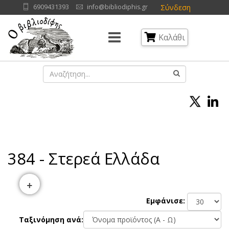
Σύνδεση
6909431393
info@bibliodiphis.gr
Καλάθι
384 - Στερεά Ελλάδα
+
Εμφάνισε:
Ταξινόμηση ανά: