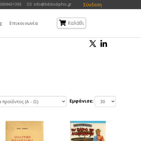
Σύνδεση
6909431393
info@bibliodiphis.gr
Καλάθι
g
Επικοινωνία
Εμφάνισε: