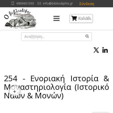
Σύνδεση
6909431393
info@bibliodiphis.gr
Καλάθι
254 - Ενοριακή Ιστορία &
Μοναστηριολογία (Ιστορικό
+
Ναών & Μονών)