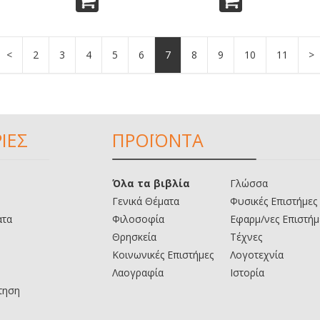
<
2
3
4
5
6
7
8
9
10
11
>
ΙΕΣ
ΠΡΟΪΟΝΤΑ
Όλα τα βιβλία
Γλώσσα
Γενικά Θέματα
Φυσικές Επιστήμες
ατα
Φιλοσοφία
Εφαρμ/νες Επιστήμ
Θρησκεία
Τέχνες
Κοινωνικές Επιστήμες
Λογοτεχνία
Λαογραφία
Ιστορία
τηση