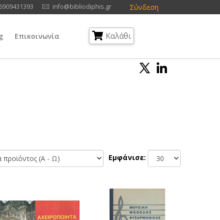
Σύνδεση
6909431393
info@bibliodiphis.gr
Καλάθι
g
Επικοινωνία
Εμφάνισε: