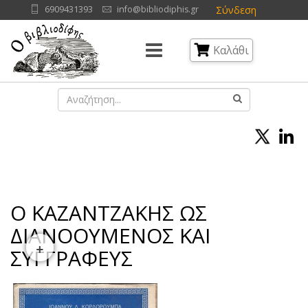
Σύνδεση
6909431393
info@bibliodiphis.gr
Καλάθι
Ο ΚΑΖΑΝΤΖΑΚΗΣ ΩΣ
ΔΙΑΝΟΟΥΜΕΝΟΣ ΚΑΙ
+
ΣΥΓΓΡΑΦΕΥΣ