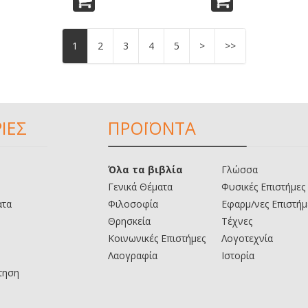
1
2
3
4
5
>
>>
ΙΕΣ
ΠΡΟΪΟΝΤΑ
Όλα τα βιβλία
Γλώσσα
Γενικά Θέματα
Φυσικές Επιστήμες
ατα
Φιλοσοφία
Εφαρμ/νες Επιστήμ
Θρησκεία
Τέχνες
Κοινωνικές Επιστήμες
Λογοτεχνία
Λαογραφία
Ιστορία
τηση