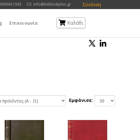
Σύνδεση
6909431393
info@bibliodiphis.gr
Καλάθι
g
Επικοινωνία
Εμφάνισε: