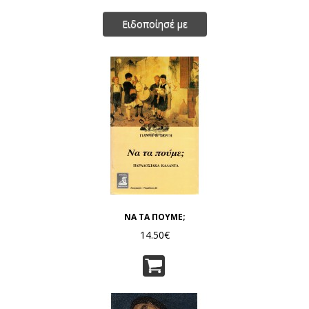
Ειδοποίησέ με
ΝΑ ΤΑ ΠΟΥΜΕ;
14.50€