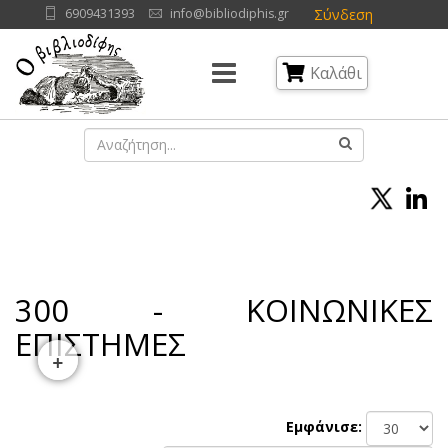
Σύνδεση
6909431393
info@bibliodiphis.gr
Καλάθι
300 - ΚΟΙΝΩΝΙΚΕΣ
ΕΠΙΣΤΗΜΕΣ
+
Εμφάνισε: