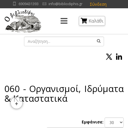
Σύνδεση
6909431393
info@bibliodiphis.gr
Καλάθι
060 - Οργανισμοί, Ιδρύματα
& Καταστατικά
+
Εμφάνισε: