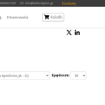
Σύνδεση
6909431393
info@bibliodiphis.gr
Καλάθι
g
Επικοινωνία
Εμφάνισε: