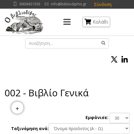
Σύνδεση
6909431393
info@bibliodiphis.gr
Καλάθι
002 - Βιβλίο Γενικά
+
Εμφάνισε:
Ταξινόμηση ανά: