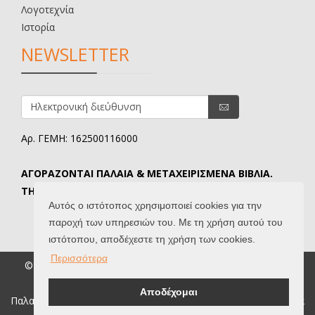
Λογοτεχνία
Ιστορία
NEWSLETTER
Αρ. ΓΕΜΗ: 162500116000
ΑΓΟΡΑΖΟΝΤΑΙ ΠΑΛΑΙΑ & ΜΕΤΑΧΕΙΡΙΣΜΕΝΑ ΒΙΒΛΙΑ.
ΤΗΛ. ΕΠΙΚΟΙΝΩΝΙΑΣ: 6907645346.
Αυτός ο ιστότοπος χρησιμοποιεί cookies για την
παροχή των υπηρεσιών του. Με τη χρήση αυτού του
ιστότοπου, αποδέχεστε τη χρήση των cookies.
Περισσότερα
© 2026 Βιβλιοδίφης. All Rights Reserved. |
Όροι Χρήσης
|
Created by
IntelSoft
Αποδέχομαι
Παλαιοβιβλιοπωλείο, παλαιά βιβλία, σπάνια βιβλία, συλλεκτικά