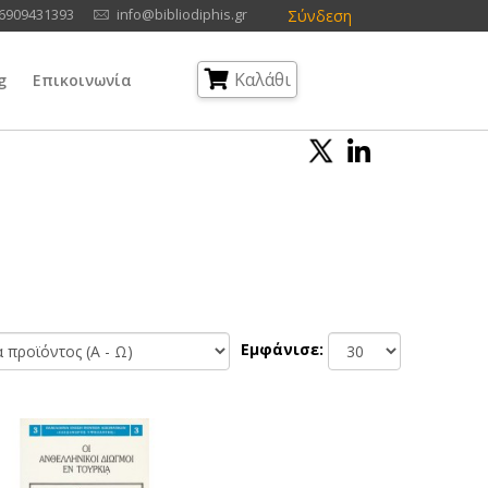
Σύνδεση
6909431393
info@bibliodiphis.gr
Καλάθι
g
Επικοινωνία
Εμφάνισε: