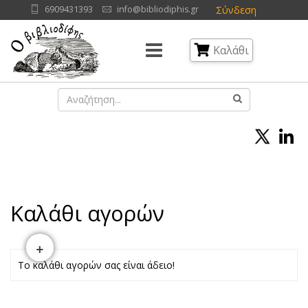
Σύνδεση
6909431393
info@bibliodiphis.gr
Καλάθι
Καλάθι αγορών
+
Το καλάθι αγορών σας είναι άδειο!