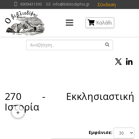
Σύνδεση
6909431393
info@bibliodiphis.gr
Καλάθι
270 - Εκκλησιαστική
Ιστορία
+
Εμφάνισε: