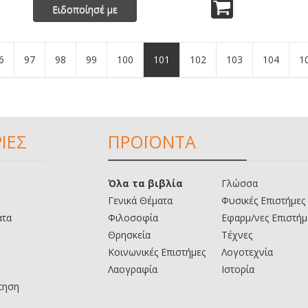
Ειδοποίησέ με
6
97
98
99
100
101
102
103
104
1
ΙΕΣ
ΠΡΟΪΟΝΤΑ
Όλα τα βιβλία
Γλώσσα
Γενικά Θέματα
Φυσικές Επιστήμες
ατα
Φιλοσοφία
Εφαρμ/νες Επιστήμ
Θρησκεία
Τέχνες
Κοινωνικές Επιστήμες
Λογοτεχνία
Λαογραφία
Ιστορία
τηση