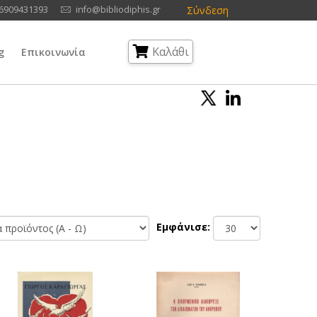
Σύνδεση
6909431393
info@bibliodiphis.gr
Καλάθι
g
Επικοινωνία
Εμφάνισε: