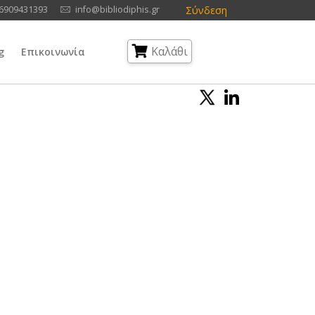
Σύνδεση
6909431393
info@bibliodiphis.gr
Καλάθι
g
Επικοινωνία