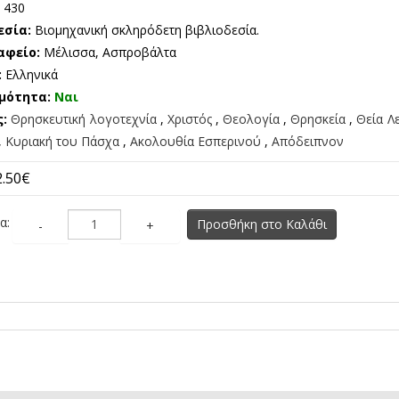
:
430
εσία:
Βιομηχανική σκληρόδετη βιβλιοδεσία.
αφείο:
Μέλισσα, Ασπροβάλτα
:
Ελληνικά
μότητα:
Ναι
ς:
Θρησκευτική λογοτεχνία
,
Χριστός
,
Θεολογία
,
Θρησκεία
,
Θεία Λ
,
Κυριακή του Πάσχα
,
Ακολουθία Εσπερινού
,
Απόδειπνον
2.50€
α:
Προσθήκη στο Καλάθι
-
+