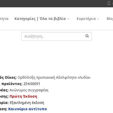
τητα
Κατηγορίες | Όλα τα βιβλία
Ευρετήρια
Blo
ός Οίκος:
Ορθόδοξη Χριστιανική Αδελφότητα «Λυδία»
 προϊόντος:
254.00051
φέας:
Ανώνυμος συγγραφέας
οσης:
Πρώτη Έκδοση
ορία:
Εξαντλημένη έκδοση
αση:
Καινούριο αντίτυπο