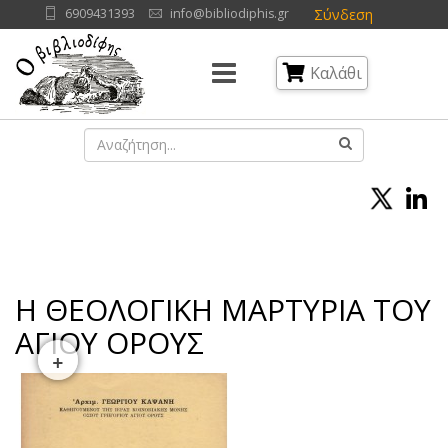
Σύνδεση
6909431393
info@bibliodiphis.gr
Καλάθι
Η ΘΕΟΛΟΓΙΚΗ ΜΑΡΤΥΡΙΑ ΤΟΥ
ΑΓΙΟΥ ΟΡΟΥΣ
+