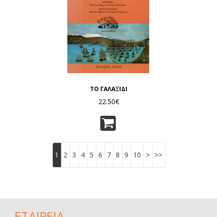
ΤΟ ΓΑΛΑΞΙΔΙ
22.50€
1
2
3
4
5
6
7
8
9
10
>
>>
ΕΤΑΙΡΕΙΑ