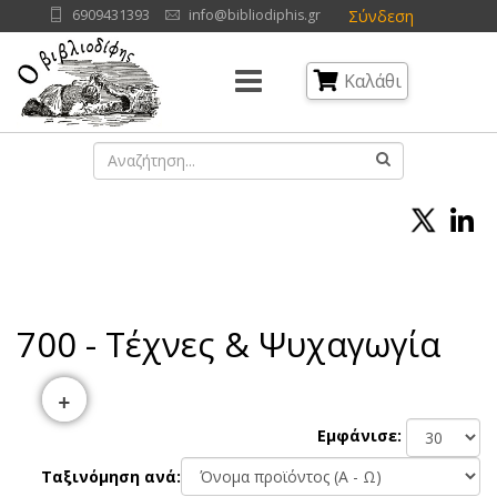
Σύνδεση
6909431393
info@bibliodiphis.gr
Καλάθι
700 - Τέχνες & Ψυχαγωγία
+
Εμφάνισε:
Ταξινόμηση ανά: