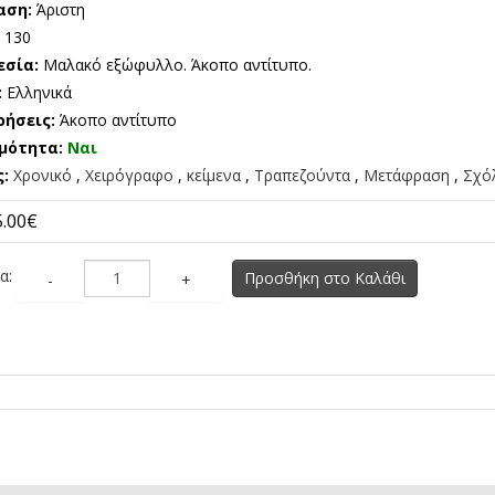
αση:
Άριστη
:
130
εσία:
Μαλακό εξώφυλλο. Άκοπο αντίτυπο.
:
Ελληνικά
ρήσεις:
Άκοπο αντίτυπο
μότητα:
Ναι
ς:
Χρονικό
,
Χειρόγραφο
,
κείμενα
,
Τραπεζούντα
,
Μετάφραση
,
Σχό
5.00€
α:
Προσθήκη στο Καλάθι
-
+