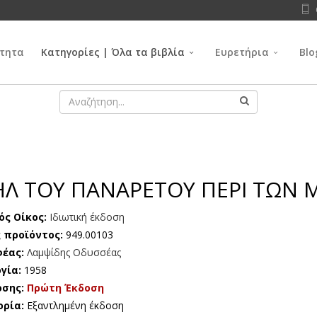
τητα
Κατηγορίες | Όλα τα βιβλία
Ευρετήρια
Blo
ΧΑΗΛ ΤΟΥ ΠΑΝΑΡΕΤΟΥ ΠΕΡΙ ΤΩ
ός Οίκος:
Ιδιωτική έκδοση
 προϊόντος:
949.00103
φέας:
Λαμψίδης Οδυσσέας
γία:
1958
οσης:
Πρώτη Έκδοση
ορία:
Εξαντλημένη έκδοση