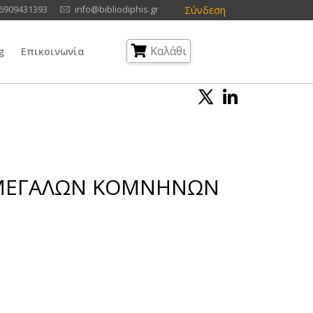
Σύνδεση
6909431393
info@bibliodiphis.gr
Καλάθι
g
Επικοινωνία
Ν ΜΕΓΑΛΩΝ ΚΟΜΝΗΝΩΝ