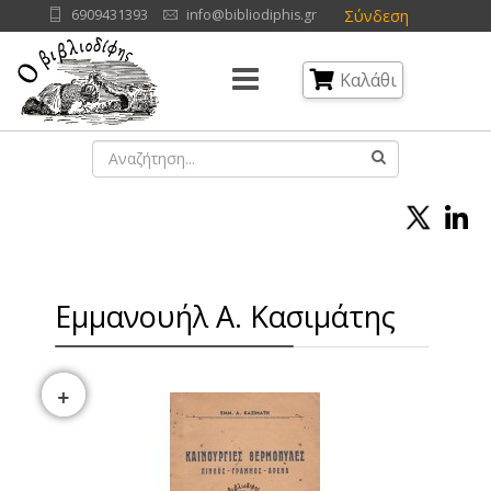
Σύνδεση
6909431393
info@bibliodiphis.gr
Καλάθι
Εμμανουήλ Α. Κασιμάτης
+