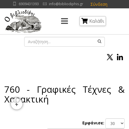
Σύνδεση
6909431393
info@bibliodiphis.gr
Καλάθι
760 - Γραφικές Τέχνες &
Χαρακτική
+
Εμφάνισε: