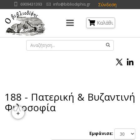
Σύνδεση
6909431393
info@bibliodiphis.gr
Καλάθι
188 - Πατερική & Βυζαντινή
Φιλοσοφία
+
Εμφάνισε: