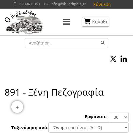
Σύνδεση
6909431393
info@bibliodiphis.gr
Καλάθι
891 - Ξένη Πεζογραφία
+
Εμφάνισε:
Ταξινόμηση ανά: