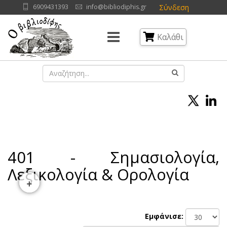
Σύνδεση
6909431393
info@bibliodiphis.gr
Καλάθι
401 - Σημασιολογία,
Λεξικολογία & Ορολογία
+
Εμφάνισε: