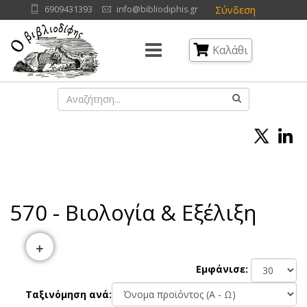
Σύνδεση
6909431393
info@bibliodiphis.gr
Καλάθι
570 - Βιολογία & Εξέλιξη
+
Εμφάνισε:
Ταξινόμηση ανά: