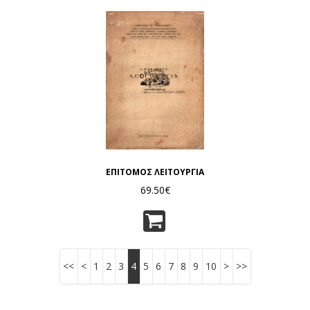
ΕΠΙΤΟΜΟΣ ΛΕΙΤΟΥΡΓΙΑ
69.50€
<<
<
1
2
3
4
5
6
7
8
9
10
>
>>