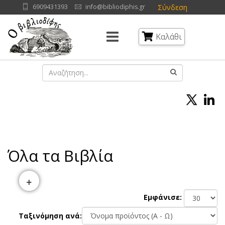
Σύνδεση
6909431393
info@bibliodiphis.gr
Καλάθι
Όλα τα Βιβλία
+
Εμφάνισε:
Ταξινόμηση ανά: