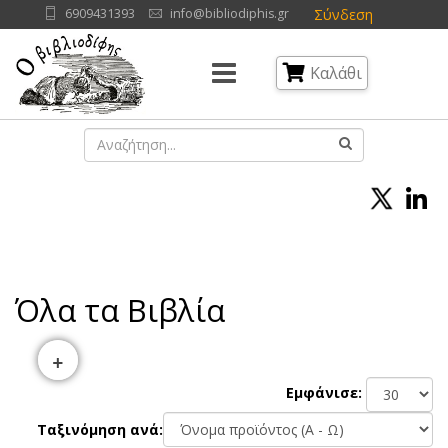
Σύνδεση
6909431393
info@bibliodiphis.gr
Καλάθι
Όλα τα Βιβλία
+
Εμφάνισε:
Ταξινόμηση ανά: