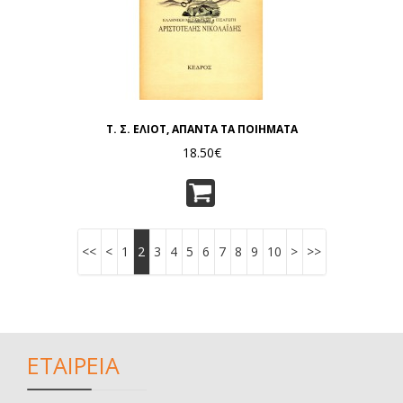
Τ. Σ. ΕΛΙΟΤ, ΑΠΑΝΤΑ ΤΑ ΠΟΙΗΜΑΤΑ
18.50€
<<
<
1
2
3
4
5
6
7
8
9
10
>
>>
ΕΤΑΙΡΕΙΑ