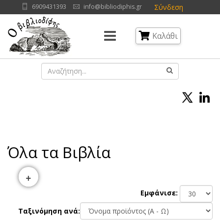
Σύνδεση
6909431393
info@bibliodiphis.gr
Καλάθι
Όλα τα Βιβλία
+
Εμφάνισε:
Ταξινόμηση ανά: