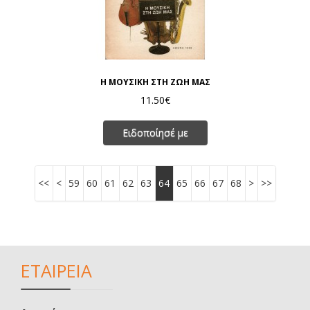
Η ΜΟΥΣΙΚΗ ΣΤΗ ΖΩΗ ΜΑΣ
11.50€
Ειδοποίησέ με
<<
<
59
60
61
62
63
64
65
66
67
68
>
>>
ΕΤΑΙΡΕΙΑ