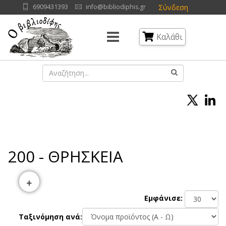
Σύνδεση
6909431393
info@bibliodiphis.gr
Καλάθι
200 - ΘΡΗΣΚΕΙΑ
+
Εμφάνισε:
Ταξινόμηση ανά: