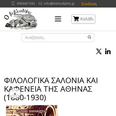
Σύνδεση
6909431393
info@bibliodiphis.gr
Καλάθι
ΦΙΛΟΛΟΓΙΚΑ ΣΑΛΟΝΙΑ ΚΑΙ
ΚΑΦΕΝΕΙΑ ΤΗΣ ΑΘΗΝΑΣ
+
(1880-1930)