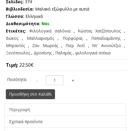
Σελίδες:
374
Βιβλιοδεσία:
Μαλακό εξώφυλλο με αυτιά
Γλώσσα:
Ελληνικά
Διαθεσιμότητα:
Ναι
Ετικέτες:
Φιλολογικά σαλόνια
,
Κώστας Χατζόπουλος
,
Βώκος
,
Μαλλιαρισμός
,
Πορφύρας
,
Παπαδιαμάντης
,
Μπραντές
,
Ζαν Μωρεάς
,
Πιέρ Λοτί
,
Ντ' Αννούτζιο
,
Ξενόπουλος
,
Δροσίνης
,
Παλαμάς
,
φιλολογικά στέκια
Τιμή:
22.50€
Ποσότητα:
-
+
Προσθήκη στο Καλάθι
Περιγραφή
Σχετικά προϊόντα