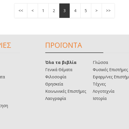
<<
<
1
2
3
4
5
>
>>
ΙΕΣ
ΠΡΟΪΟΝΤΑ
Όλα τα βιβλία
Γλώσσα
Γενικά Θέματα
Φυσικές Επιστήμες
ατα
Φιλοσοφία
Εφαρμ/νες Επιστήμ
Θρησκεία
Τέχνες
Κοινωνικές Επιστήμες
Λογοτεχνία
Λαογραφία
Ιστορία
τηση