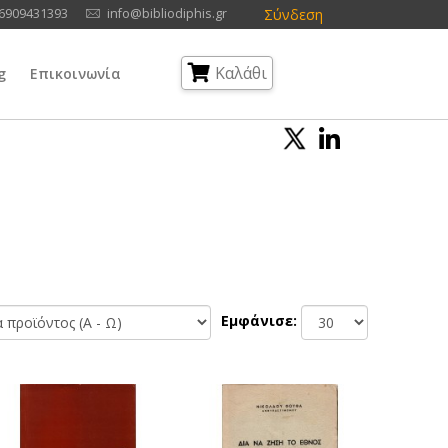
Σύνδεση
6909431393
info@bibliodiphis.gr
Καλάθι
g
Επικοινωνία
Εμφάνισε: