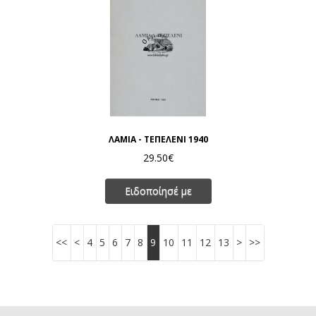
ΛΑΜΙΑ - ΤΕΠΕΛΕΝΙ 1940
29.50€
Ειδοποίησέ με
<<
<
4
5
6
7
8
9
10
11
12
13
>
>>