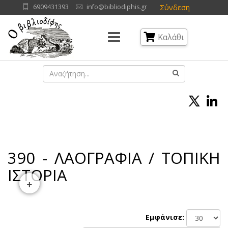
Σύνδεση
6909431393
info@bibliodiphis.gr
Καλάθι
390 - ΛΑΟΓΡΑΦΙΑ / ΤΟΠΙΚΗ
ΙΣΤΟΡΙΑ
+
Εμφάνισε: