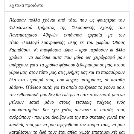
Σχετικά προϊόντα
Πέρασαν πολλά χρόνια από τότε, που ως φοιτήτρια του
Φιλολογικού Τμήματος της Φιλοσοφικής Σχολής του
Πανεπιστημίου Αθηνών εκπόνησα εργασία με τον
τίτλο «Συλλογή λαογραφικής ύλης εκ του χωρίου Όθους
Καρπάθου». Κι αποφάσισα τώρα - πριν περάσουν κι άλλα
χρόνια - να εκδώσω αυτά που μόνο ως χειρόγραφά μου
υπάρχουν, γιατί τα χρόνια φέρνουν ξεθώριασμα σε μας, στους
γύρω μας, στον τόπο μας, στις μνήμες μας και τα παρασύρουν
όλα στο πέρασμά τους, σσν «υγρές πατημασιές, σε ασταθή
εδάφη». Εξάλλου αυτά, για τα οποία αφιέρωσα το χρόνο μου,
τον ενθυσιασμό μου δεν θα επέτρεπα ποτέ στον εαυτό μου να
μείνουν εσαεί μόνο στους τέσσερις τοίχους ενός
σπουδαστηρίου. Και έχω χρέος απέναντι σ' αυτούς τους
ανθρώπους - που μου άνοιξαν και την πιο σκοτεινή γωνιά της
καρδιάς τους για να μου αφηγηθούν τον κόσμο τους, να μου
καταθέσουν τη ζωή τους έτσι απλά, χωρίς επιστημονικές και