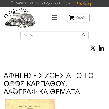
Σύνδεση
6909431393
info@bibliodiphis.gr
Καλάθι
ΑΦΗΓΗΣΕΙΣ ΖΩΗΣ ΑΠΟ ΤΟ
ΟΘΟΣ ΚΑΡΠΑΘΟΥ,
+
ΛΑΟΓΡΑΦΙΚΑ ΘΕΜΑΤΑ