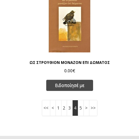
ΩΣ ΣΤΡΟΥΘΙΟΝ ΜΟΝΑΖΟΝ ΕΠΙ ΔΩΜΑΤΟΣ
0.00€
Ειδοποίησέ με
<<
<
1
2
3
4
5
>
>>