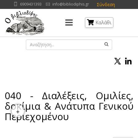
Σύνδεση
6909431393
info@bibliodiphis.gr
Καλάθι
040 - Διαλέξεις, Ομιλίες,
δοκίμια & Ανάτυπα Γενικού
+
Περιεχομένου