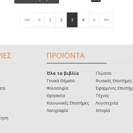
<<
<
1
2
3
4
>
>>
ΙΕΣ
ΠΡΟΪΟΝΤΑ
Όλα τα βιβλία
Γλώσσα
Γενικά Θέματα
Φυσικές Επιστήμες
ατα
Φιλοσοφία
Εφαρμ/νες Επιστήμ
Θρησκεία
Τέχνες
Κοινωνικές Επιστήμες
Λογοτεχνία
Λαογραφία
Ιστορία
τηση