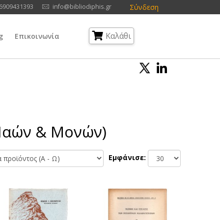
Σύνδεση
6909431393
info@bibliodiphis.gr
Καλάθι
g
Επικοινωνία
 Ναών & Μονών)
Εμφάνισε: