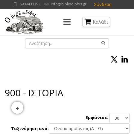
Σύνδεση
6909431393
info@bibliodiphis.gr
Καλάθι
900 - ΙΣΤΟΡΙΑ
+
Εμφάνισε:
Ταξινόμηση ανά: