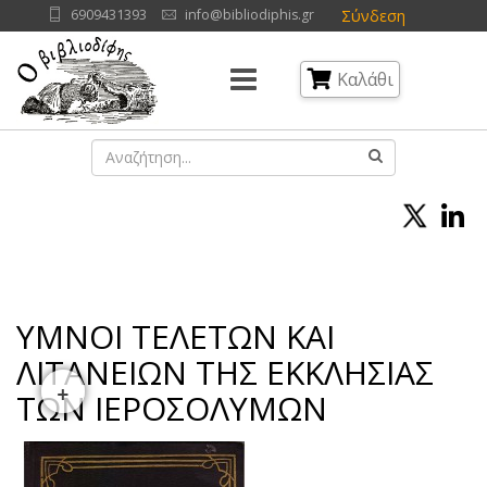
Σύνδεση
6909431393
info@bibliodiphis.gr
Καλάθι
ΥΜΝΟΙ ΤΕΛΕΤΩΝ ΚΑΙ
ΛΙΤΑΝΕΙΩΝ ΤΗΣ ΕΚΚΛΗΣΙΑΣ
+
ΤΩΝ ΙΕΡΟΣΟΛΥΜΩΝ