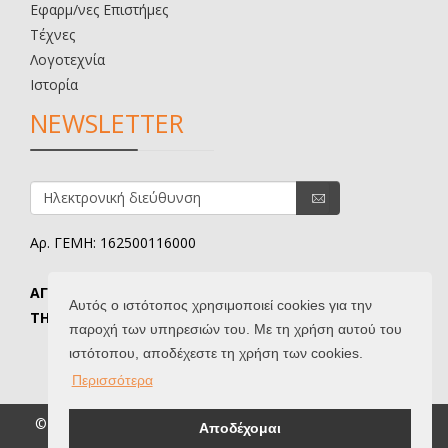
Εφαρμ/νες Επιστήμες
Τέχνες
Λογοτεχνία
Ιστορία
NEWSLETTER
Αρ. ΓΕΜΗ: 162500116000
ΑΓΟΡΑΖΟΝΤΑΙ ΠΑΛΑΙΑ & ΜΕΤΑΧΕΙΡΙΣΜΕΝΑ ΒΙΒΛΙΑ.
Αυτός ο ιστότοπος χρησιμοποιεί cookies για την
ΤΗΛ. ΕΠΙΚΟΙΝΩΝΙΑΣ: 6907645346.
παροχή των υπηρεσιών του. Με τη χρήση αυτού του
ιστότοπου, αποδέχεστε τη χρήση των cookies.
Περισσότερα
© 2026 Βιβλιοδίφης. All Rights Reserved. |
Όροι Χρήσης
|
Αποδέχομαι