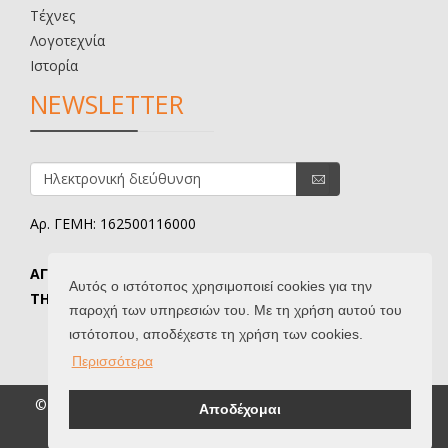
Τέχνες
Λογοτεχνία
Ιστορία
NEWSLETTER
Αρ. ΓΕΜΗ: 162500116000
ΑΓΟΡΑΖΟΝΤΑΙ ΠΑΛΑΙΑ & ΜΕΤΑΧΕΙΡΙΣΜΕΝΑ ΒΙΒΛΙΑ.
Αυτός ο ιστότοπος χρησιμοποιεί cookies για την
ΤΗΛ. ΕΠΙΚΟΙΝΩΝΙΑΣ: 6907645346.
παροχή των υπηρεσιών του. Με τη χρήση αυτού του
ιστότοπου, αποδέχεστε τη χρήση των cookies.
Περισσότερα
© 2026 Βιβλιοδίφης. All Rights Reserved. |
Όροι Χρήσης
|
Αποδέχομαι
Created by
IntelSoft