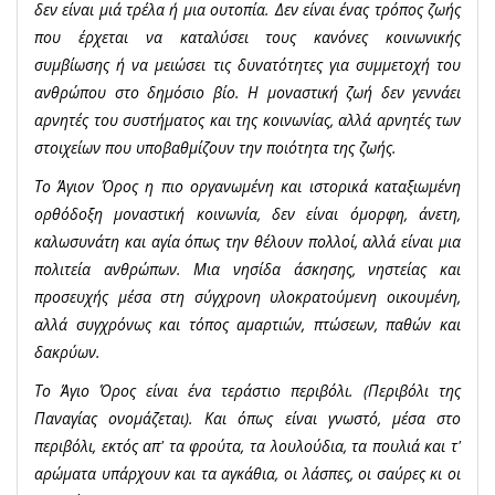
δεν είναι μιά τρέλα ή μια ουτοπία. Δεν είναι ένας τρόπος ζωής
που έρχεται να καταλύσει τους κανόνες κοινωνικής
συμβίωσης ή να μειώσει τις δυνατότητες για συμμετοχή του
ανθρώπου στο δημόσιο βίο. Η μοναστική ζωή δεν γεννάει
αρνητές του συστήματος και της κοινωνίας, αλλά αρνητές των
στοιχείων που υποβαθμίζουν την ποιότητα της ζωής.
Το Άγιον Όρος η πιο οργανωμένη και ιστορικά καταξιωμένη
ορθόδοξη μοναστική κοινωνία, δεν είναι όμορφη, άνετη,
καλωσυνάτη και αγία όπως την θέλουν πολλοί, αλλά είναι μια
πολιτεία ανθρώπων. Μια νησίδα άσκησης, νηστείας και
προσευχής μέσα στη σύγχρονη υλοκρατούμενη οικουμένη,
αλλά συγχρόνως και τόπος αμαρτιών, πτώσεων, παθών και
δακρύων.
Το Άγιο Όρος είναι ένα τεράστιο περιβόλι. (Περιβόλι της
Παναγίας ονομάζεται). Και όπως είναι γνωστό, μέσα στο
περιβόλι, εκτός απ' τα φρούτα, τα λουλούδια, τα πουλιά και τ'
αρώματα υπάρχουν και τα αγκάθια, οι λάσπες, οι σαύρες κι οι